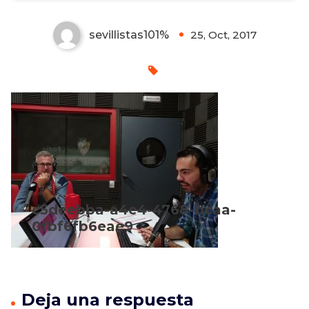
sevillistas101%
25, Oct, 2017
0
c5deebba-a4e4-4768-bcaa-
0fbf6fb6eae9
Deja una respuesta