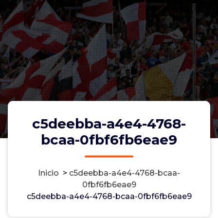
c5deebba-a4e4-4768-
bcaa-0fbf6fb6eae9
Inicio
>
c5deebba-a4e4-4768-bcaa-
c5deebba-a4e4-4768-bcaa-
0fbf6fb6eae9
c5deebba-a4e4-4768-bcaa-0fbf6fb6eae9
0fbf6fb6eae9